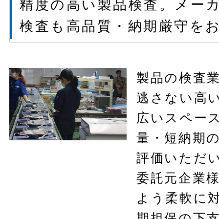
精度の高い製品検査。メー
検査も高品質・納期厳守を
製品の検査
逃さない高
広いスペー
量・短納期
評価いただ
委託元企業
よう柔軟に
期担保の下