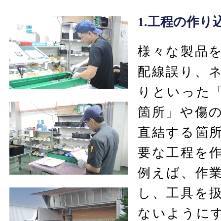
1.工程の作り
様々な製品
配線誤り、
りといった
箇所」や傷
直結する箇
要な工程を
例えば、作
し、工具を
ないように