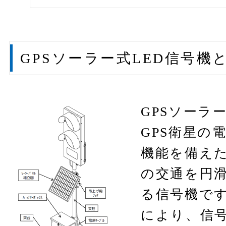
GPSソーラー式LED信号機
GPSソーラ
GPS衛星の
機能を備え
の交通を円
る信号機です
により、信