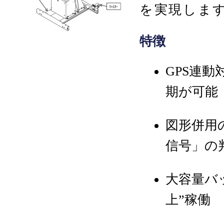
を実現しま
特徴
GPS連
期が可能
図形併用
信号」の
大容量バ
上”稼働