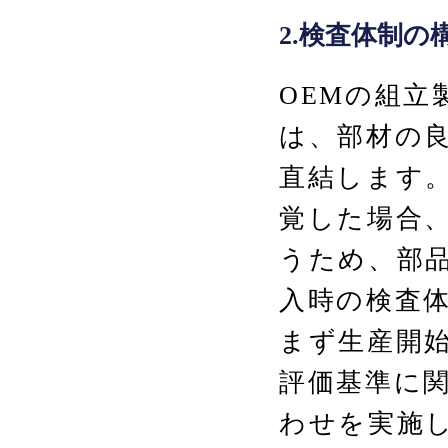
2.検査体制の
OEMの組立
は、部材の
直結します
覚した場合
うため、部
入時の検査
まず生産開
評価基準に
わせを実施