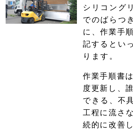
シリコング
でのばらつ
に、作業手順
記するとい
ります。
作業手順書
度更新し、
できる、不
工程に流さ
続的に改善